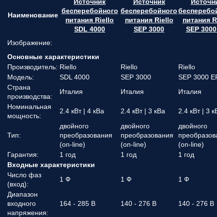
Источник
Источник
Источн
бесперебойного
бесперебойного
бесперебо
Наименование
питания Riello
питания Riello
питания Ri
SDL 4000
SEP 3000
SEP 3000
Изображение:
Основные характеристики
Производитель:
Riello
Riello
Riello
Модель:
SDL 4000
SEP 3000
SEP 3000 E
Страна
Италия
Италия
Италия
производства:
Номинальная
2.4 кВт | 4 кВа
2.4 кВт | 3 кВа
2.4 кВт | 3 к
мощность:
двойного
двойного
двойного
Тип:
преобразования
преобразования
преобразов
(on-line)
(on-line)
(on-line)
Гарантия:
1 год
1 год
1 год
Входные характеристики
Число фаз
1 Ф
1 Ф
1 Ф
(вход):
Диапазон
входного
164 - 285 В
140 - 276 В
140 - 276 В
напряжения: