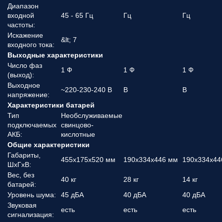
Диапазон
входной
45 - 65 Гц
Гц
Гц
частоты:
Искажение
&lt; 7
входного тока:
Выходные характеристики
Число фаз
1 Ф
1 Ф
1 Ф
(выход):
Выходное
~220-230-240 В
В
В
напряжение:
Характеристики батарей
Тип
Необслуживаемые
подключаемых
свинцово-
АКБ:
кислотные
Общие характеристики
Габариты,
455x175x520 мм
190x334x446 мм
190x334x44
ШхГхВ:
Вес, без
40 кг
28 кг
14 кг
батарей:
Уровень шума:
45 дБА
40 дБА
40 дБА
Звуковая
есть
есть
есть
сигнализация: