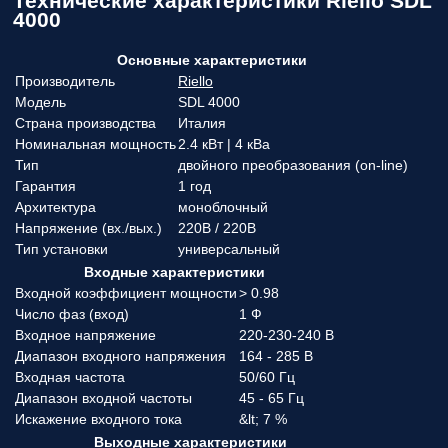
Технические характеристики Riello SDL
4000
Основные характеристики
Производитель
Riello
Модель
SDL 4000
Страна производства
Италия
Номинальная мощность
2.4 кВт | 4 кВа
Тип
двойного преобразования (on-line)
Гарантия
1 год
Архитектура
моноблочный
Напряжение (вx./вых.)
220В / 220В
Тип установки
универсальный
Входные характеристики
Входной коэффициент мощности
> 0.98
Число фаз (вход)
1 Ф
Входное напряжение
220-230-240 В
Диапазон входного напряжения
164 - 285 В
Входная частота
50/60 Гц
Диапазон входной частоты
45 - 65 Гц
Искажение входного тока
&lt; 7 %
Выходные характеристики