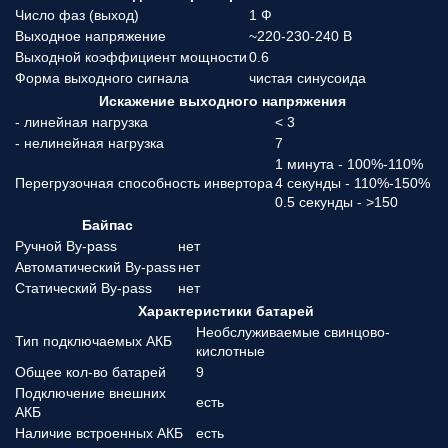
Число фаз (выход)
1 Ф
Выходное напряжение
~220-230-240 В
Выходной коэффициент мощности
0.6
Форма выходного сигнала
чистая синусоида
Искажение выходного напряжения
- линейная нагрузка
< 3
- нелинейная нагрузка
7
1 минута - 100%-110%
Перегрузочная способность инвертора
4 секунды - 110%-150%
0.5 секунды - >150
Байпас
Ручной By-pass
нет
Автоматический By-pass
нет
Статический By-pass
нет
Характеристики батарей
Необслуживаемые свинцово-
Тип подключаемых АКБ
кислотные
Общее кол-во батарей
9
Подключение внешних
есть
АКБ
Наличие встроенных АКБ
есть