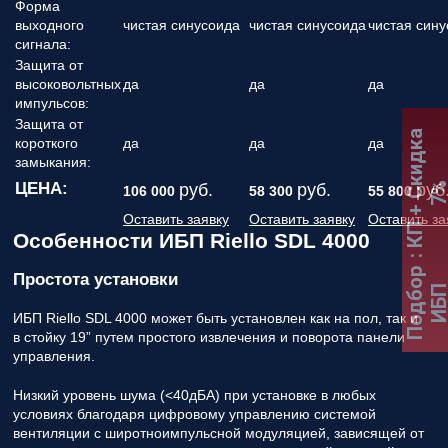
Форма
выходного
чистая синусоида
чистая синусоида
чистая син
сигнала:
Защита от
высоковольтных
да
да
да
импульсов:
Защита от
:
К
П
+
С
к
и
д
к
а
7
короткого
да
да
да
замыкания:
ЦЕНА:
руб.
руб.
руб
106 000
58 300
55 800
Оставить заявку
Оставить заявку
Оставить за
Особенности ИБП Riello SDL 4000
Подбор
Простота установки
ИБ
ИБП Riello SDL 4000 может быть установлен как на пол, так и
в стойку 19” путем простого извлечения и поворота панели
управления.
Низкий уровень шума (<40дБА) при установке в любых
условиях благодаря цифровому управлению системой
вентиляции с широтноимпульсной модуляцией, зависящей от