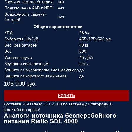
Горячая замена батарей
нет
Подключение АКБ к ИБП
нет
Возможность замены
нет
батарей
Общие характеристики
КПД
98 %
Габариты, ШхГхВ
455x175x520 мм
Вес, без батарей
40 кг
Вес
500
Уровень шума
45 дБА
Звуковая сигнализация
есть
Защита от высоковольтных импульсов
да
Защита от короткого замыкания
да
106 000
руб.
КУПИТЬ
Доставка ИБП Riello SDL 4000 по Нижнему Новгороду в
кратчайшие сроки!
Аналоги источника бесперебойного
питания Riello SDL 4000