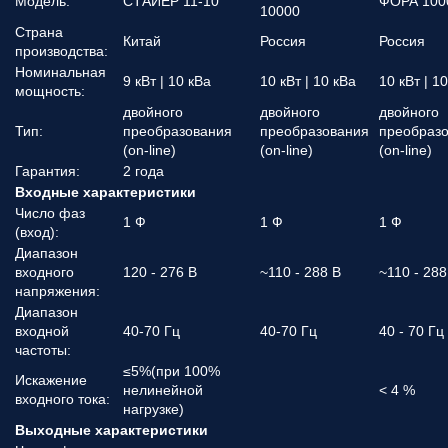
Модель:
СТАЙЕР 11-10
ФОРА 100
10000
Страна
Китай
Россия
Россия
производства:
Номинальная
9 кВт | 10 кВа
10 кВт | 10 кВа
10 кВт | 1
мощность:
двойного
двойного
двойного
Тип:
преобразования
преобразования
преобраз
(on-line)
(on-line)
(on-line)
Гарантия:
2 года
Входные характеристики
Число фаз
1 Ф
1 Ф
1 Ф
(вход):
Диапазон
входного
120 - 276 В
~110 - 288 В
~110 - 288
напряжения:
Диапазон
входной
40-70 Гц
40-70 Гц
40 - 70 Гц
частоты:
≤5%(при 100%
Искажение
нелинейной
< 4 %
входного тока:
нагрузке)
Выходные характеристики