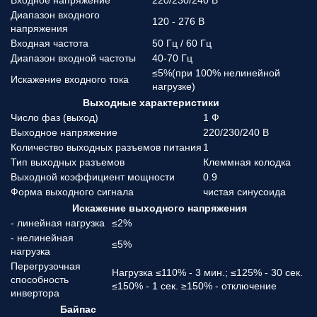
Входное напряжение
220/230/240 В
Диапазон входного
120 - 276 В
напряжения
Входная частота
50 Гц / 60 Гц
Диапазон входной частоты
40-70 Гц
≤5%(при 100% нелинейной
Искажение входного тока
нагрузке)
Выходные характеристики
Число фаз (выход)
1 Ф
Выходное напряжение
220/230/240 В
Количество выходных разъемов питания
1
Тип выходных разъемов
Клеммная колодка
Выходной коэффициент мощности
0.9
Форма выходного сигнала
чистая синусоида
Искажение выходного напряжения
- линейная нагрузка
≤2%
- нелинейная
≤5%
нагрузка
Перегрузочная
Нагрузка ≤110% - 3 мин.; ≤125% - 30 сек.
способность
≤150% - 1 сек. ≥150% - отключение
инвертора
Байпас