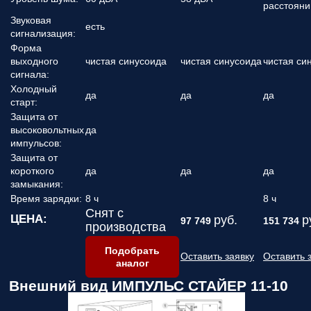
расстояни
Звуковая
есть
сигнализация:
Форма
выходного
чистая синусоида
чистая синусоида
чистая си
сигнала:
Холодный
да
да
да
старт:
Защита от
высоковольтных
да
импульсов:
Защита от
короткого
да
да
да
замыкания:
Время зарядки:
8 ч
8 ч
Снят с
ЦЕНА:
руб.
р
97 749
151 734
производства
Подобрать
Оставить заявку
Оставить 
аналог
Внешний вид ИМПУЛЬС СТАЙЕР 11-10