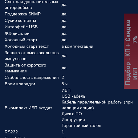
Слот для дополнительных
да
интерфейсов
Поддержка SNMP
да
Сухие контакты
да
:
К
П
+
С
к
и
д
к
а
7
Интерфейс USB
да
ЖК-дисплей
да
Холодный старт
да
Холодный старт текст
в комплектации
Защита от высоковольтных
да
импульсов
Подбор
Защита от короткого
да
ИБ
замыкания
Стабильность напряжения
2
Время зарядки
8 ч
ИБП
USB кабель
Кабель параллельной работы (при
В комплект ИБП входят
налиции опции)
Диск с ПО
Инструкция
Гарантийный талон
RS232
1