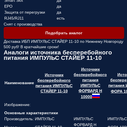
Smart Slot
да
EPO
да
Защита от перегрузки
да
RJ45/RJ11
есть
Снят с производства
Подобрать аналог
Доставка ИБП ИМПУЛЬС СТАЙЕР 11-10 по Нижнему Новгороду
500 руб! В кратчайшие сроки!
Аналоги источника бесперебойного
питания ИМПУЛЬС СТАЙЕР 11-10
Источник
бесперебойного
Исто
Источник
питания
беспере
бесперебойного
Наименование
ИМПУЛЬС
питания
питания ИМПУЛЬС
ФОРВАРД Н
СТАЙЕР 11-10
ФОРА 1
10000
Изображение:
Основные характеристики
Производитель:
ИМПУЛЬС
ИМПУЛЬС
ИМПУЛЬС
ФОРВАРД Н