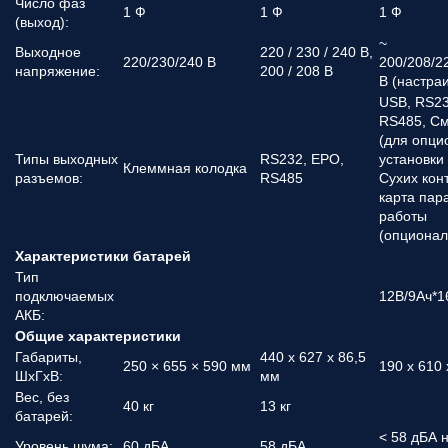
Число фаз
1 Ф
1 Ф
1 Ф
(выход):
~
Выходное
220 / 230 / 240 В,
220/230/240 В
200/208/2
напряжение:
200 / 208 В
В (настра
USB, RS23
RS485, См
(для опци
Типы выходных
RS232, EPO,
установки
Клеммная колодка
разъемов:
RS485
Сухих конт
карта пар
работы
(опционал
Характеристики батарей
Тип
подключаемых
12В/9Ач*1
АКБ:
Общие характеристики
Габариты,
440 x 627 x 86,5
250 × 655 × 590 мм
190 x 610
ШхГхВ:
мм
Вес, без
40 кг
13 кг
батарей:
< 58 дБА 
Уровень шума:
60 дБА
58 дБА