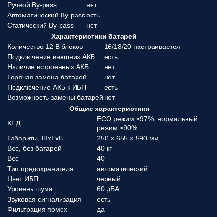
Ручной By-pass
нет
Автоматический By-pass
есть
Статический By-pass
нет
Характеристики батарей
Количество 12 В блоков
16/18/20 настраивается
Подключение внешних АКБ
есть
Наличие встроенных АКБ
нет
Горячая замена батарей
нет
Подключение АКБ к ИБП
есть
Возможность замены батарей
нет
Общие характеристики
ECO режим ≥97%; нормальный
КПД
режим ≥90%
Габариты, ШхГхВ
250 × 655 × 590 мм
Вес, без батарей
40 кг
Вес
40
Тип предохранителя
автоматический
Цвет ИБП
черный
Уровень шума
60 дБА
Звуковая сигнализация
есть
Фильтрация помех
да